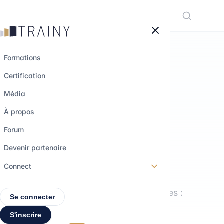
Panneau de gestion des cookies
Formations
Certification
LE MÉDIA TRAINY
Média
Comprendre les
À propos
métiers.
Forum
Explorer les
Devenir partenaire
parcours.
Connect
Interviews, formations, décryptages :
Se connecter
tout pour construire ton projet
S'inscrire
professionnel.