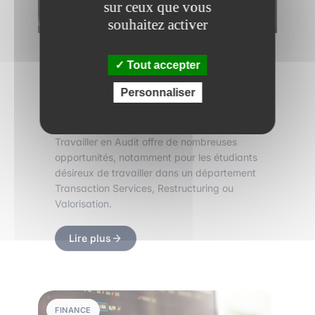
sur ceux que vous
souhaitez activer
19 février 2024
•
4 min de lecture
Tout accepter
Démarrer sa carrière dans le
Personnaliser
département Audit et Conseil en
Finance
Travailler en Audit offre de nombreuses
opportunités, notamment pour les étudiants
désireux de travailler dans un département
Transaction Services, Restructuring ou
Valorisation.
Lire plus
FINANCE