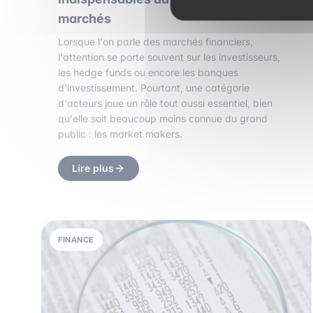
marchés
Lorsque l'on parle des marchés financiers,
l'attention se porte souvent sur les investisseurs,
les hedge funds ou encore les banques
d'investissement. Pourtant, une catégorie
d'acteurs joue un rôle tout aussi essentiel, bien
qu'elle soit beaucoup moins connue du grand
public : les market makers.
Lire plus
FINANCE