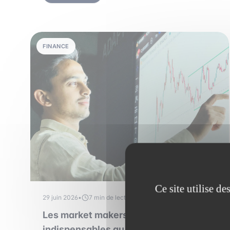
FINANCE
Ce site utilise d
29 juin 2026
•
7 min de lecture
Les market makers : ces acteurs
indispensables au fonctionnement des