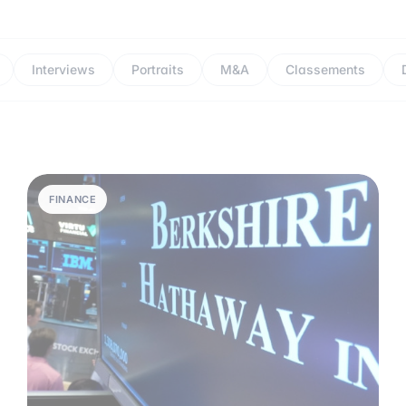
Interviews
Portraits
M&A
Classements
FINANCE