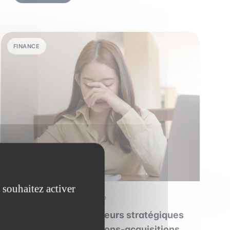
FINANCE
 souhaitez activer
28 juin 2026
•
6 min de lecture
Les plus grandes erreurs stratégiques
de l'histoire des fusions-acquisitions