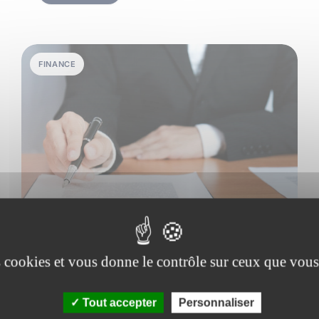
FINANCE
es cookies et vous donne le contrôle sur ceux que vous
29 juin 2026
•
7 min de lecture
Comment les fonds de private equity
Tout accepter
Personnaliser
se rémunèrent-ils ?