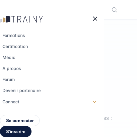
Panneau de gestion des cookies
Formations
Certification
LE MÉDIA TRAINY
Média
Comprendre les
À propos
métiers.
Forum
Explorer les
Devenir partenaire
parcours.
Connect
Interviews, formations, décryptages :
Se connecter
tout pour construire ton projet
S'inscrire
professionnel.