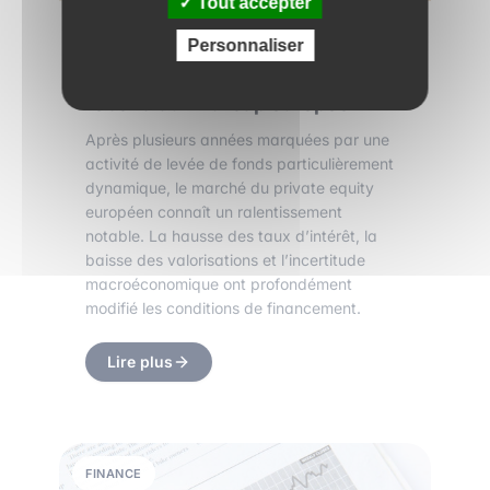
Tout accepter
29 mai 2026
•
4 min de lecture
Personnaliser
Levée de fonds en berne, le
rebond du Mid-cap européen
Après plusieurs années marquées par une
activité de levée de fonds particulièrement
dynamique, le marché du private equity
européen connaît un ralentissement
notable. La hausse des taux d’intérêt, la
baisse des valorisations et l’incertitude
macroéconomique ont profondément
modifié les conditions de financement.
Lire plus
FINANCE