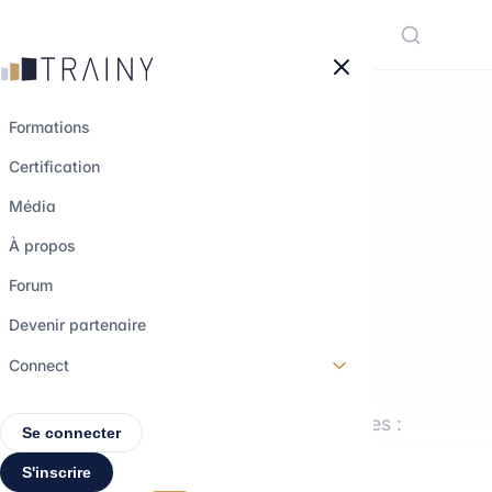
Panneau de gestion des cookies
Formations
Certification
LE MÉDIA TRAINY
Média
Comprendre les
À propos
métiers.
Forum
Explorer les
Devenir partenaire
parcours.
Connect
Interviews, formations, décryptages :
Se connecter
tout pour construire ton projet
S'inscrire
professionnel.