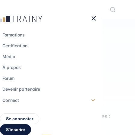
Panneau de gestion des cookies
Formations
Certification
LE MÉDIA TRAINY
Média
Comprendre les
À propos
métiers.
Forum
Explorer les
Devenir partenaire
parcours.
Connect
Interviews, formations, décryptages :
Se connecter
tout pour construire ton projet
S'inscrire
professionnel.