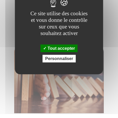
recevrez est ce qui va déterminer votre
réussite. Comment alors choisir le bon
Ce site utilise des cookies
organisme de formation ?
et vous donne le contrôle
sur ceux que vous
Lire plus
souhaitez activer
Tout accepter
CARRIÈRE
Personnaliser