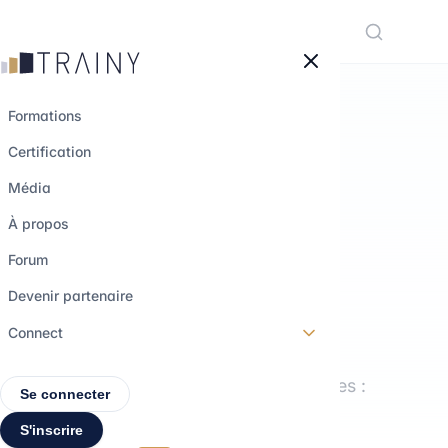
Panneau de gestion des cookies
Formations
Certification
LE MÉDIA TRAINY
Média
Comprendre les
À propos
métiers.
Forum
Explorer les
Devenir partenaire
parcours.
Connect
Interviews, formations, décryptages :
Se connecter
tout pour construire ton projet
S'inscrire
professionnel.