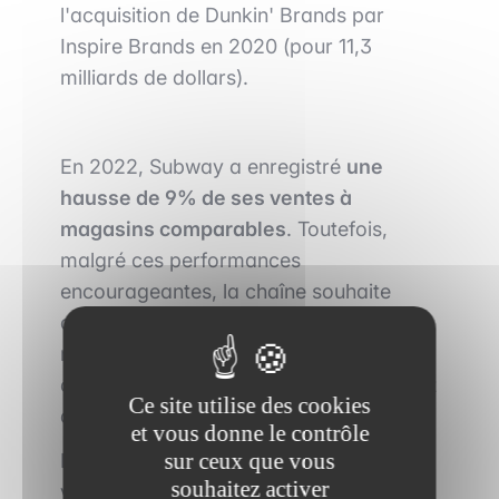
l'acquisition de Dunkin' Brands par
Inspire Brands en 2020 (pour 11,3
milliards de dollars).
En 2022, Subway a enregistré
une
hausse de 9% de ses ventes à
magasins comparables
. Toutefois,
malgré ces performances
encourageantes, la chaîne souhaite
céder ses activités, principalement en
raison de la hausse des coûts et de la
concurrence accrue de rivaux disposant
Ce site utilise des cookies
de ressources financières plus solides.
et vous donne le contrôle
sur ceux que vous
Bien que Subway ait espéré une
souhaitez activer
valorisation dépassant les 10 milliards