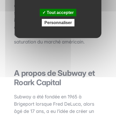
de dollars en raison de la renommée de
sa marque et de sa présence
Tout accepter
internationale, les acquéreurs potentiels
Personnaliser
ont contre-argumenté en évoquant une
valorisation moindre en raison de la
saturation du marché américain.
A propos de Subway et
Roark Capital
Subway a été fondée en 1965 à
Brigeport lorsque Fred DeLuca, alors
âgé de 17 ans, a eu l’idée de créer un