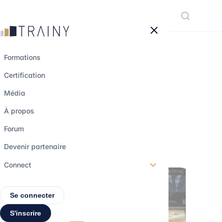
Panneau de gestion des cookies
Formations
Certification
Roark Capital va
Média
racheter Subway
À propos
Forum
27 août 2023
•
3 min de lecture
Devenir partenaire
Connect
Se connecter
S'inscrire