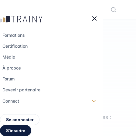
Panneau de gestion des cookies
Formations
Certification
LE MÉDIA TRAINY
Média
Comprendre les
À propos
métiers.
Forum
Explorer les
Devenir partenaire
parcours.
Connect
Interviews, formations, décryptages :
Se connecter
tout pour construire ton projet
S'inscrire
professionnel.