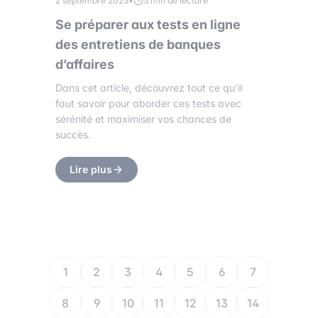
2 septembre 2025
•
3 min de lecture
Se préparer aux tests en ligne
des entretiens de banques
d’affaires
Dans cet article, découvrez tout ce qu’il
faut savoir pour aborder ces tests avec
sérénité et maximiser vos chances de
succès.
Lire plus
1
2
3
4
5
6
7
8
9
10
11
12
13
14