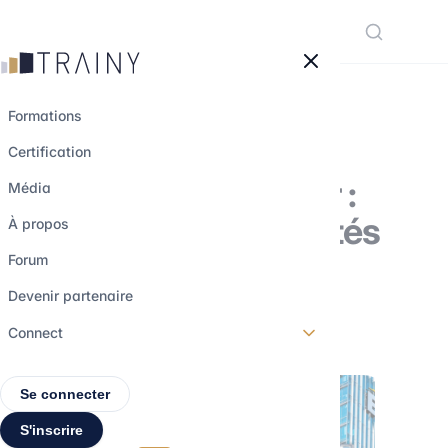
Panneau de gestion des cookies
Formations
Certification
L’audit en Big Four :
Média
quelles opportunités
À propos
?
Forum
Devenir partenaire
17 août 2023
•
3 min de lecture
Connect
Se connecter
S'inscrire