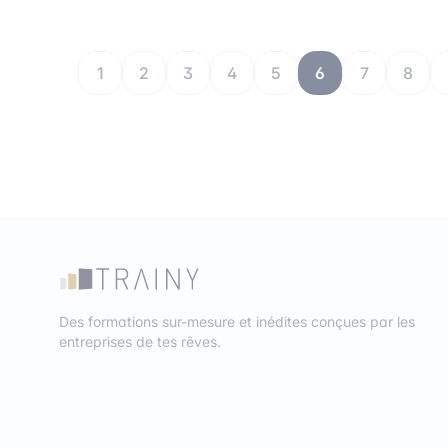
1
2
3
4
5
6
7
8
Des formations sur-mesure et inédites conçues par les
entreprises de tes rêves.