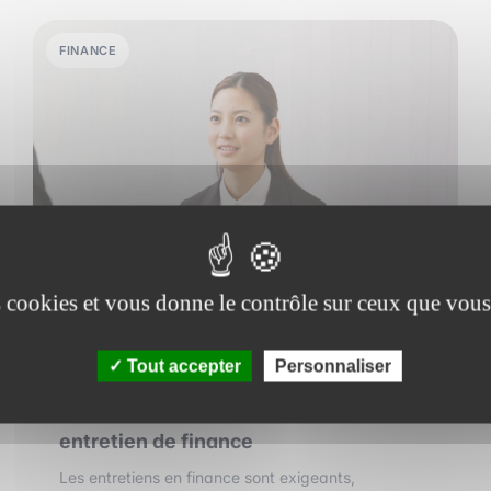
FINANCE
es cookies et vous donne le contrôle sur ceux que vous
Tout accepter
Personnaliser
30 mars 2026
•
6 min de lecture
Les erreurs qui coûtent une offre en
entretien de finance
Les entretiens en finance sont exigeants,