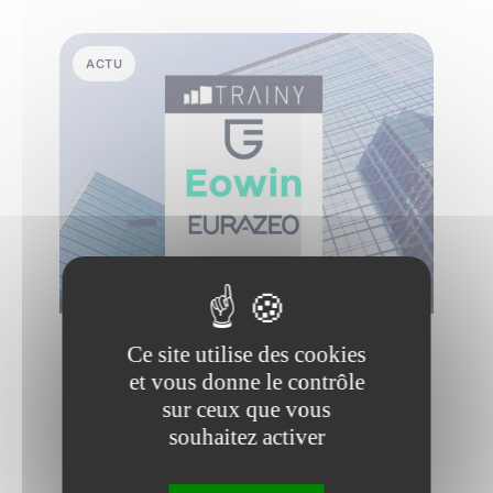
ACTU
7 juin 2023
•
3 min de lecture
Ce site utilise des cookies
et vous donne le contrôle
Eurazeo rentre au capital de
sur ceux que vous
Eowin
souhaitez activer
Le Groupe Eurazeo, accompagné de
Trocadero Capital Partners et de Bpifrance,