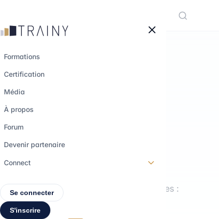
Panneau de gestion des cookies
Formations
Certification
LE MÉDIA TRAINY
Média
Comprendre les
À propos
métiers.
Forum
Explorer les
Devenir partenaire
parcours.
Connect
Interviews, formations, décryptages :
Se connecter
tout pour construire ton projet
S'inscrire
professionnel.