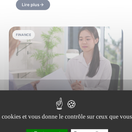
Lire plus
FINANCE
es cookies et vous donne le contrôle sur ceux que vous
16 avril 2026
•
4 min de lecture
Comment valoriser vos compétences