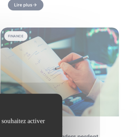
Lire plus
FINANCE
 souhaitez activer
9 avril 2026
•
6 min de lecture
Pourquoi certains traders perdent