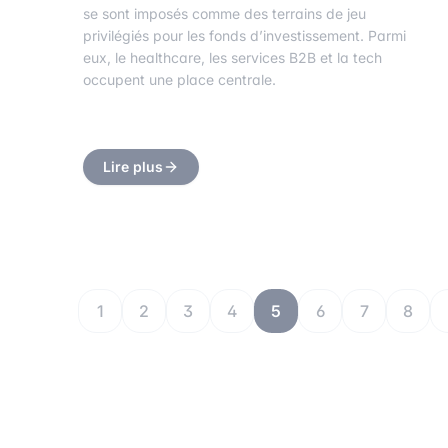
se sont imposés comme des terrains de jeu
privilégiés pour les fonds d’investissement. Parmi
eux, le healthcare, les services B2B et la tech
occupent une place centrale.
Lire plus
1
2
3
4
5
6
7
8