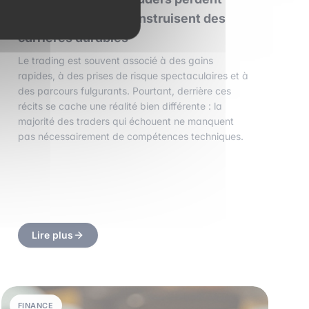
tout… et d’autres construisent des
carrières durables
Le trading est souvent associé à des gains
rapides, à des prises de risque spectaculaires et à
des parcours fulgurants. Pourtant, derrière ces
récits se cache une réalité bien différente : la
majorité des traders qui échouent ne manquent
pas nécessairement de compétences techniques.
Lire plus
FINANCE