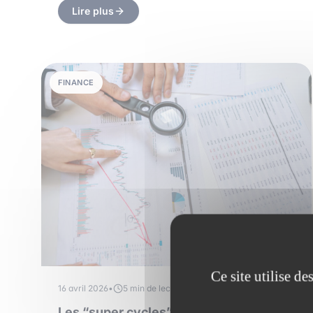
Lire plus
FINANCE
Ce site utilise d
16 avril 2026
•
5 min de lecture
Les “super cycles” en finance :