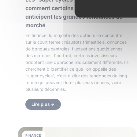
comment certains investisseurs
anticipent les grandes tendances de
marché
En finance, la majorité des acteurs se concentre
sur le court terme : résultats trimestriels, annonces
de banques centrales, fluctuations quotidiennes
des marchés. Pourtant, certains investisseurs
adoptent une approche radicalement différente. Ils
cherchent à identifier ce que l’on appelle des
“super cycles”, c’est-à-dire des tendances de long
terme qui peuvent durer plusieurs années, voire
plusieurs décennies.
Lire plus
FINANCE