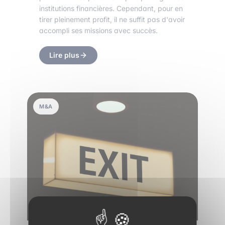
institutions financières. Cependant, pour en
tirer pleinement profit, il ne suffit pas d'avoir
accompli ses missions avec succès.
Lire plus
M&A