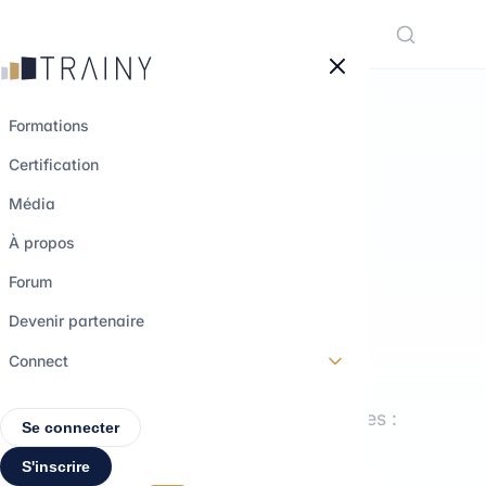
Panneau de gestion des cookies
Formations
Certification
LE MÉDIA TRAINY
Média
Comprendre les
À propos
métiers.
Forum
Explorer les
Devenir partenaire
parcours.
Connect
Interviews, formations, décryptages :
Se connecter
tout pour construire ton projet
S'inscrire
professionnel.