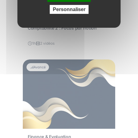
Personnaliser
Comptabilité 2 : Focus par notion
1h
2 vidéos
Avancé
Finance & Evaluation