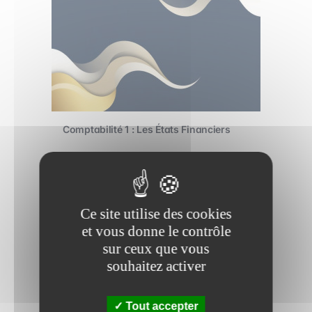
Comptabilité 1 : Les États Financiers
1h
4 vidéos
Ce site utilise des cookies
Avancé
et vous donne le contrôle
sur ceux que vous
souhaitez activer
Tout accepter