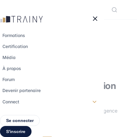
Panneau de gestion des cookies
Formations
Certification
Média
À propos
FORMATIONS
Forum
Préparation Transaction
Devenir partenaire
Services
Connect
Maîtrise les états financiers, la due diligence
et la valorisation côté TS.
Se connecter
S'inscrire