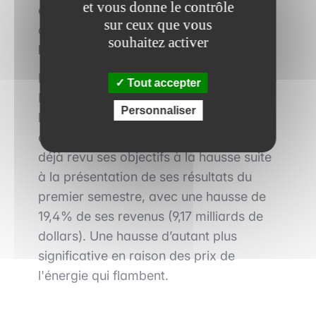
et vous donne le contrôle
en poids à la suite de ce rééquilibrage,
sur ceux que vous
on trouve
Broadcom, dont la part dans
souhaitez activer
l'indice atteint désormais 3%.
De plus, Mondelez International (biscuits
Tout accepter
Lu, chocolats Milka et Toblerone,
Personnaliser
boissons Tang) a également vu sa part
dans l’indice augmenté. L’action avait
déjà revu ses objectifs à la hausse suite
à la présentation de ses résultats du
premier semestre, avec une hausse de
19,4% de ses revenus (9,17 milliards de
dollars). Une hausse d’autant plus
significative en raison des prix de
l'énergie qui flambent.