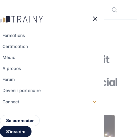
Panneau de gestion des cookies
Formations
Certification
Le Nasdaq-100 fait
Média
l'objet d'un
À propos
rééquilibrage spécial
Forum
Devenir partenaire
3 août 2023
•
3 min de lecture
Connect
Se connecter
S'inscrire