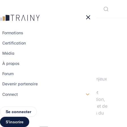
Panneau de gestion des cookies
Formations
Certification
FORMATIONS
Média
Audit RSE
À propos
Forum
Découvrez les méthodes d’audit des enjeux
Devenir partenaire
environnementaux, sociaux et de
gouvernance (ESG). Ce module permet
Connect
d’évaluer les pratiques d’une organisation,
d’analyser les risques extra-financiers et de
Se connecter
comprendre les principaux référentiels du
secteur.
S'inscrire