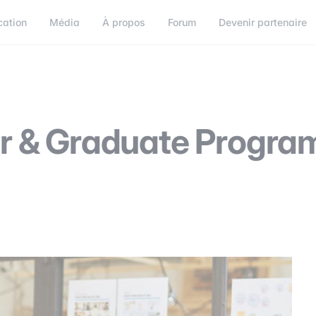
cation
Média
À propos
Forum
Devenir partenaire
orum
Devenir partenaire
Connect
r & Graduate Progra