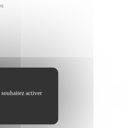
es
 souhaitez activer
ux