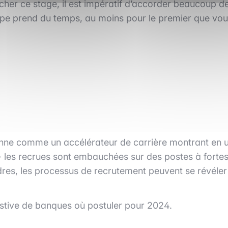
ocher ce stage, il est impératif d’accorder beaucoup d
ape prend du temps, au moins pour le premier que vo
onne comme un accélérateur de carrière montrant en 
e - les recrues sont embauchées sur des postes à forte
dres, les processus de recrutement peuvent se révéler
ustive de banques où postuler pour 2024.