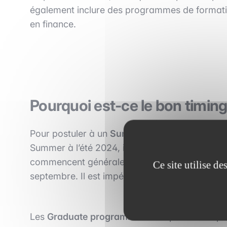
également inclure des programmes de formati
en finance.
Pourquoi est-ce le bon timing
Pour postuler à un
Summer Internship
, il fau
Summer à l’été 2024, il vous faudra être dipl
commencent généralement à recruter pour ces s
Ce site utilise d
septembre. Il est impératif de commencer à ch
Les
Graduate programmes
sont plébiscités pa