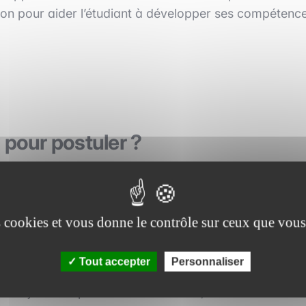
on pour aider l’étudiant à développer ses compétenc
 pour postuler ?
t être en première année de Master. Ainsi, pour un
ômé au minima en 2024 ou après. Les entreprises
tages dès le début de l’année, c’est-à-dire en
es cookies et vous donne le contrôle sur ceux que vous
ercher et à postuler dès maintenant !
Tout accepter
Personnaliser
r les jeunes diplômés. Très sélectifs, ils s’adressent a