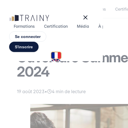
Panneau de gestion des cookies
Formations
Certifi
Formations
Certification
Média
À propos
F
Se connecter
S'inscrire
Ouverture Summe
2024
19 août 2023
•
4 min de lecture