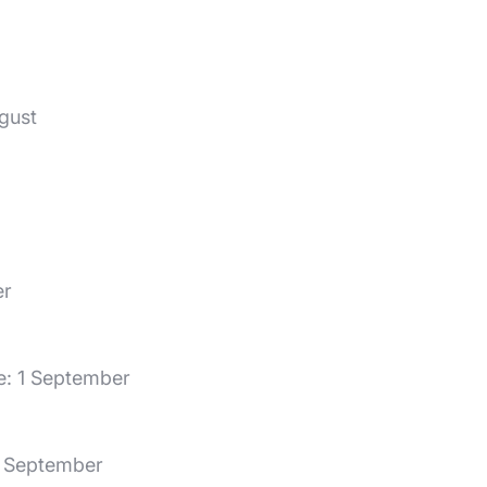
gust
er
e: 1 September
1 September