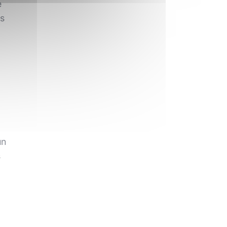
e
us
un
s