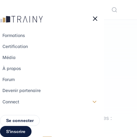
Panneau de gestion des cookies
Formations
Certification
LE MÉDIA TRAINY
Média
Comprendre les
À propos
métiers.
Forum
Explorer les
Devenir partenaire
parcours.
Connect
Interviews, formations, décryptages :
Se connecter
tout pour construire ton projet
S'inscrire
professionnel.