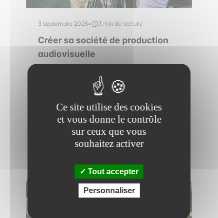
3 septembre 2025
•
3 min de lecture
Créer sa société de production
audiovisuelle
Créer une société de production
audiovisuelle : découvrez les étapes clés, le
choix du statut juridique, les financements
disponibles, et l'importance d'une formation
Ce site utilise des cookies
en audiovisuel.
et vous donne le contrôle
sur ceux que vous
Lire plus
souhaitez activer
Tout accepter
DÉCALÉ
Personnaliser