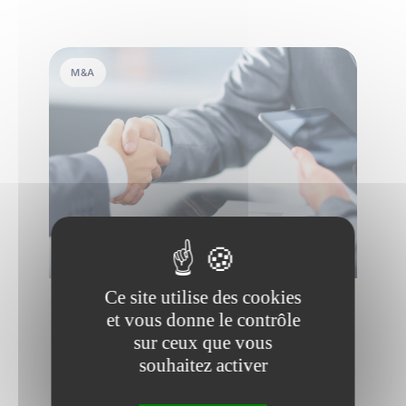
M&A
Ce site utilise des cookies
3 septembre 2025
•
2 min de lecture
et vous donne le contrôle
Le teaser en M&A : explications
sur ceux que vous
et exemple à télécharger !
souhaitez activer
Le teaser est un des documents les plus