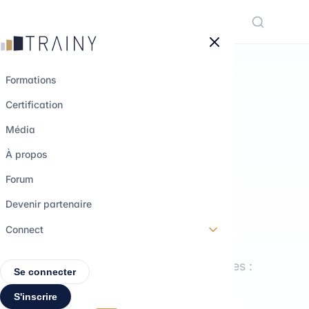
Panneau de gestion des cookies
Formations
Certification
LE MÉDIA TRAINY
Média
Comprendre les
À propos
métiers.
Forum
Explorer les
Devenir partenaire
parcours.
Connect
Interviews, formations, décryptages :
Se connecter
tout pour construire ton projet
S'inscrire
professionnel.