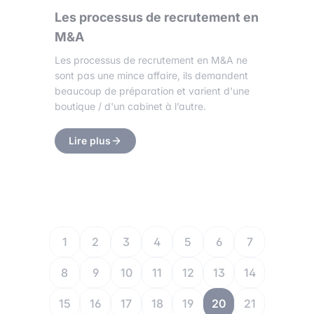
Les processus de recrutement en
M&A
Les processus de recrutement en M&A ne
sont pas une mince affaire, ils demandent
beaucoup de préparation et varient d'une
boutique / d'un cabinet à l’autre.
Lire plus
1
2
3
4
5
6
7
8
9
10
11
12
13
14
15
16
17
18
19
20
21