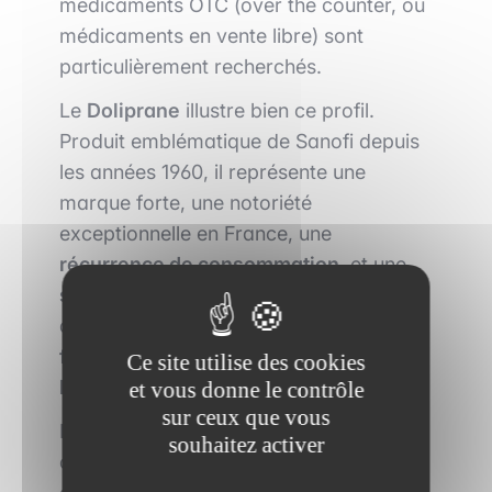
médicaments OTC (over the counter, ou
médicaments en vente libre) sont
particulièrement recherchés.
Le
Doliprane
illustre bien ce profil.
Produit emblématique de Sanofi depuis
les années 1960, il représente une
marque forte, une notoriété
exceptionnelle en France, une
récurrence de consommation
, et une
stabilité réglementaire
. L'activité
dégage une
marge solide
tout en étant
faiblement exposée à l'innovation ou à
Ce site utilise des cookies
la pression concurrentielle
.
et vous donne le contrôle
sur ceux que vous
Les fonds d’investissement savent aussi
souhaitez activer
créer de la valeur via la transformation