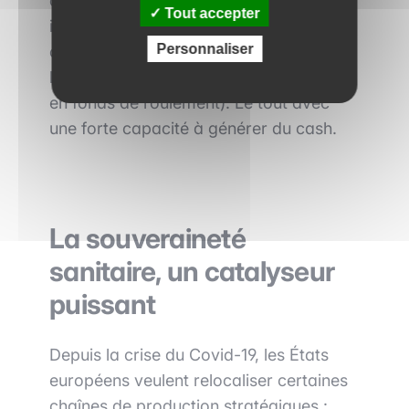
opérationnelle : modernisation de l'outil
Tout accepter
industriel, automatisation, réduction des
Personnaliser
coûts fixes, externalisation de la
logistique, amélioration du BFR (besoin
en fonds de roulement). Le tout avec
une forte capacité à générer du cash.
La souveraineté
sanitaire, un catalyseur
puissant
Depuis la crise du Covid-19, les États
européens veulent relocaliser certaines
chaînes de production stratégiques :