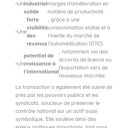
Un
industriel
marges d’amélioration en
solide
matière de productivité.
forte
, grâce à une
visibilité
consommation stable et à
Une
des
l’inertie du marché de
revenus
l’automédication (OTC).
, notamment via des
potentiel de
accords de licence ou
Un
croissance à
l’exportation vers de
l’international
nouveaux marchés.
La transaction a également été suivie de
près par les pouvoirs publics et les
syndicats, soucieux de préserver le
contrôle national sur un actif aussi
symbolique. Elle soulève ainsi des
enjeux politiques importants, tant pour