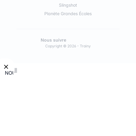
Slingshot
Planète Grandes Écoles
Nous suivre
Copyright © 2026 - Trainy
NOUVEAU
:
Découvre
nos
modules
en
Conseil
en
Intelligence