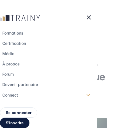
Panneau de gestion des cookies
Formations
Certification
Les produits
Média
structurés : piloter
À propos
finement son risque
Forum
d'investissement
Devenir partenaire
Connect
14 avril 2025
•
3 min de lecture
Se connecter
S'inscrire