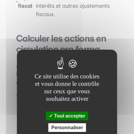
fiscal
intérêts et autres ajustements
fiscaux.
Calculer les actions en
circulation pro forma
Ajoutez les actions existantes de
l’acquéreur aux nouvelles actions
Ce site utilise des cookies
émises dans le cadre de la transaction :
et vous donne le contrôle
sur ceux que vous
Actions pro forma = Actions existantes
souhaitez activer
+ Nouvelles actions émises
Tout accepter
Personnaliser