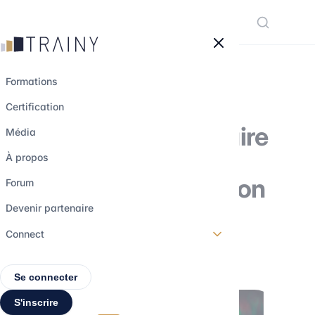
Panneau de gestion des cookies
Formations
Certification
Comment construire
Média
un modèle
À propos
d'accretion / dilution
Forum
?
Devenir partenaire
Connect
21 janvier 2025
•
3 min de lecture
Se connecter
S'inscrire