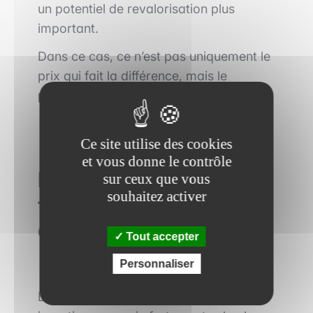
un potentiel de revalorisation plus
important.
Dans ce cas, ce n’est pas uniquement le
prix qui fait la différence, mais le
positionnement dans le cycle
.
Ce site utilise des cookies
et vous donne le contrôle
La concurrence entre
sur ceux que vous
souhaitez activer
fonds : un facteur
déterminant
Tout accepter
Personnaliser
Le niveau de concurrence entre