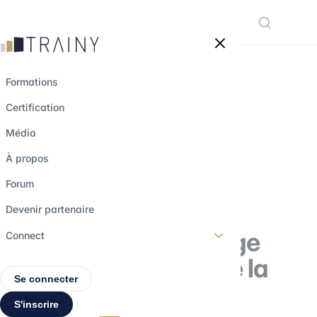
Panneau de gestion des cookies
Formations
Certification
Les stratégies
Média
long/short
À propos
expliquées
Forum
simplement :
Devenir partenaire
comment les hedge
Connect
funds génèrent de la
Se connecter
performance
S'inscrire