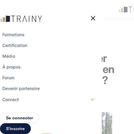
Panneau de gestion des cookies
Formations
Certification
Comment valoriser
Média
vos compétences en
À propos
finance sur un CV ?
Forum
Devenir partenaire
16 avril 2026
•
4 min de lecture
Connect
Se connecter
S'inscrire