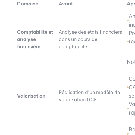
Domaine
Avant
Ap
An
in
Comptabilité et
Analyse des états financiers
Pr
analyse
dans un cours de
re
financière
comptabilité
Not
Co
CA
Réalisation d'un modèle de
se
Valorisation
valorisation DCF
Va
ra
Ré