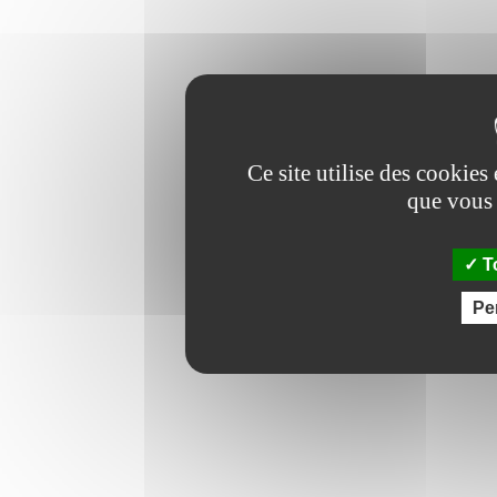
!
Aller
Ce site utilise des cookies
que vous 
To
Pe