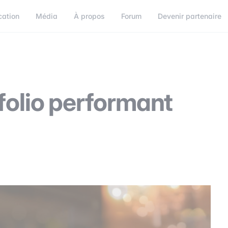
cation
Média
À propos
Forum
Devenir partenaire
orum
Devenir partenaire
Connect
folio performant