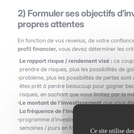
2) Formuler ses objectifs d’i
propres attentes
En fonction de vos revenus, de votre confianc
profil financier,
vous devez déterminer les crit
Le rapport risque / rendement visé :
ce coupl
prendre de risques, plus les possibilités de ga
problème, plus les possibilités de pertes son
êtes prêt à perdre beaucoup pour gagner beauc
risques, en sachant que vous limitez par la 
Le montant de l’investissement
que vous ête
La fréquence de l’investissement
: dans la m
programme d’investissement récurent. Il s’agi
semaines / jours en fonction de vos attentes
Ce site utilise d