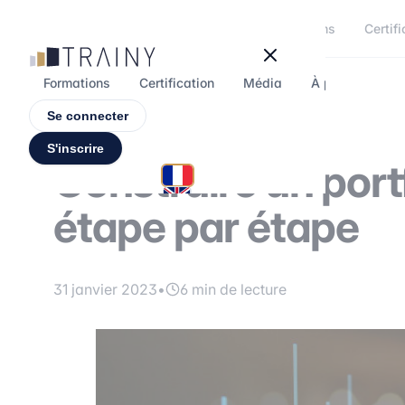
Panneau de gestion des cookies
Formations
Certifi
Formations
Certification
Média
À propos
F
Se connecter
S'inscrire
Construire un port
étape par étape
31 janvier 2023
•
6 min de lecture