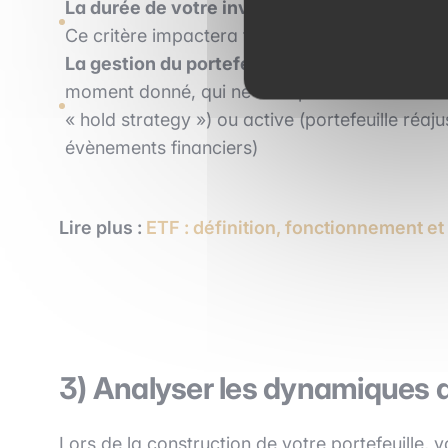
La durée de votre investissement
: avec-vou
Ce critère impactera fortement les actifs finan
La gestion du portefeuille
: un portefeuille p
moment donné, qui ne sera pas modifié en fonc
« hold strategy ») ou active (portefeuille réa
évènements financiers)
Lire plus :
ETF : définition, fonctionnement e
3) Analyser les dynamiques
Lors de la construction de votre portefeuille,