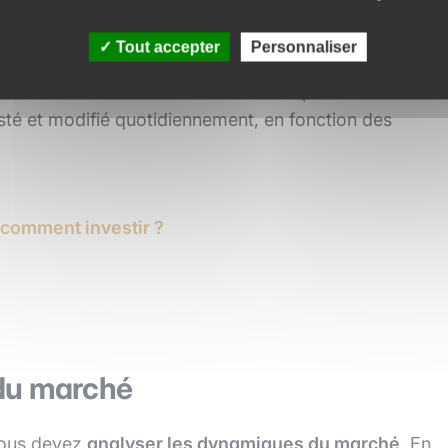
s un objectif de retour rapide ou plutôt à long terme 
ciers dans lesquels vous allez investir
Tout accepter
Personnaliser
eut être géré de façon passive (investissement à un
tion des actualités financières. On parle alors de
justé et modifié quotidiennement, en fonction des
t comment investir ?
 du marché
 vous devez
analyser les dynamiques du marché
. En