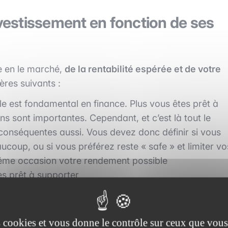
nvestissement en fonction de ses
e en le marché,
de la rentabilité espérée et de votre
ères suivants :
e est fondamental en finance. Plus vous êtes prêt à
ins sont importantes. Cependant, et c’est là tout le
t conséquentes aussi. Vous devez donc définir si vous
oup, ou si vous préférez reste « safe » et limiter vo
même occasion votre rendement possible
s prêt à supporter
ajorité des cas, il est conseillé de réaliser un
rait donc d’investir une certaine somme tous les mois 
es cookies et vous donne le contrôle sur ceux que vous