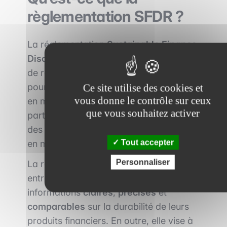
règlementation SFDR ?
La réglementation
Sustainable Finance
Disclosure
(SFDR) vise l’établissement
de règles de transparence harmonisées
pour les acteurs des marchés financiers
Ce site utilise des cookies et
vous donne le contrôle sur ceux
en matière de durabilité,
que vous souhaitez activer
particulièrement concernant l’intégration
des risques et des incidences négatives
Tout accepter
en matière de durabilité.
Personnaliser
La réglementation SFDR exige que les
entreprises financières fournissent des
informations
claires
,
précises
et
comparables
sur la durabilité de leurs
produits financiers. En outre, elle vise à