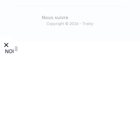
Nous suivre
Copyright © 2026 - Trainy
NOUVEAU
:
Découvre
nos
modules
en
Conseil
en
Intelligence
Artificielle
en
partenariat