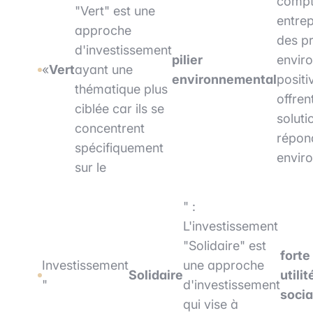
compt
"Vert" est une
entrep
approche
des p
d'investissement
pilier
envir
«
Vert
ayant une
environnemental
positi
thématique plus
offren
ciblée car ils se
soluti
concentrent
répon
spécifiquement
envir
sur le
" :
L'investissement
"Solidaire" est
forte
Investissement
une approche
Solidaire
utilit
"
d'investissement
socia
qui vise à