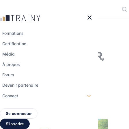
Panneau de gestion des cookies
Formations
Certification
Investissement ISR,
Média
vert, solidaire :
À propos
comment s’y
Forum
retrouver ?
Devenir partenaire
Connect
2 avril 2023
•
4 min de lecture
Se connecter
S'inscrire