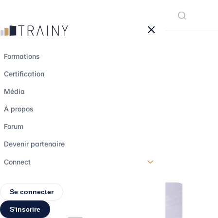
Panneau de gestion des cookies
Formations
Certification
Tout savoir sur le
Média
rachat du Crédit
À propos
Suisse par UBS
Forum
Devenir partenaire
20 mars 2023
•
4 min de lecture
Connect
Se connecter
S'inscrire