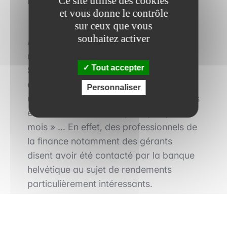
Ce site utilise des cookies
domino à l’image de la banque Lehman.
et vous donne le contrôle
sur ceux que vous
souhaitez activer
Aujourd’hui, l’affaire fait parler dans le
monde de la finance car
le Crédit
Tout accepter
Suisse semble connaître des
difficultés en termes de liquidité
. Selon
Personnaliser
un gérant, « Credit Suisse ne semble pas
être en bonne santé depuis quelques
mois » … En effet, des professionnels de
la finance notamment des gérants
disent avoir été contacté par la banque
helvétique au sujet de rendements
particulièrement intéressants.