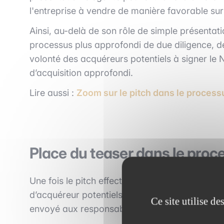
l'entreprise à vendre de manière favorable sur
Ainsi, a
u-delà de son rôle de simple présentati
processus plus approfondi de due diligence, de v
volonté des acquéreurs potentiels à signer le
d’acquisition approfondi.
Lire aussi :
Zoom sur le pitch dans le proces
Place du teaser dans le proce
Une fois le pitch effectué, l’équipe de vente s
d’acquéreur potentiels. Quand la liste d’acquére
Ce site utilise d
envoyé aux responsables M&A ou au CEO/CFO 