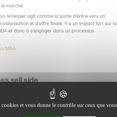
 le marché.
on, le teaser agit comme la porte d’entré vers un
alorisation et d’offre finale. Il a un impact fort sur la
 NDA et donc à s’engager dans un processus
sus M&A
ss sell side
électionnée par le vendeur se met en recherche
ur potentiel est validée par le vendeur, le teaser est
es cookies et vous donne le contrôle sur ceux que vous
des sociétés sélectionnées.