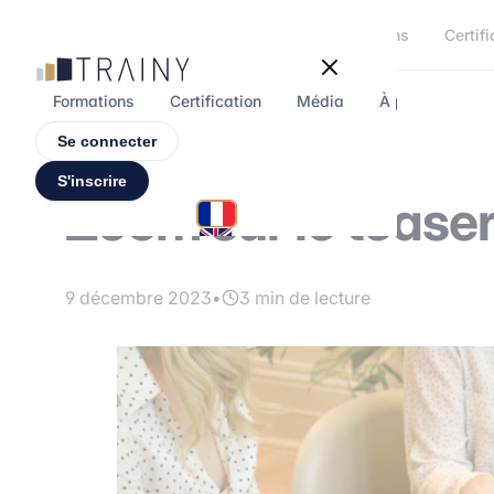
Panneau de gestion des cookies
Formations
Certifi
Formations
Certification
Média
À propos
F
Se connecter
S'inscrire
Zoom sur le tease
9 décembre 2023
•
3 min de lecture