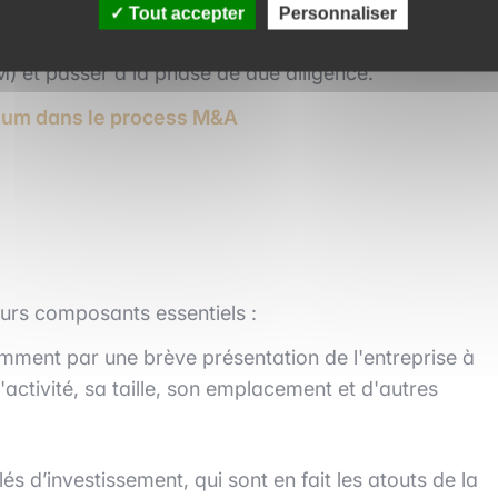
ier dans le process sell side, avant l’envoi du NDA (N
Tout accepter
Personnaliser
envie aux acquéreurs potentiels de signer le NDA pou
) et passer à la phase de due diligence.
dum dans le process M&A
eurs composants essentiels :
ent par une brève présentation de l'entreprise à
activité, sa taille, son emplacement et d'autres
és d’investissement, qui sont en fait les atouts de la