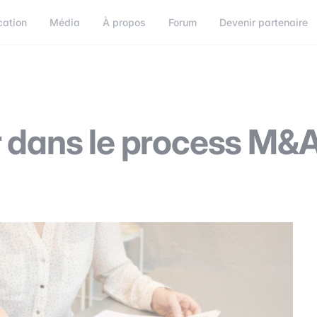
cation
Média
À propos
Forum
Devenir partenaire
orum
Devenir partenaire
Connect
r dans le process M&