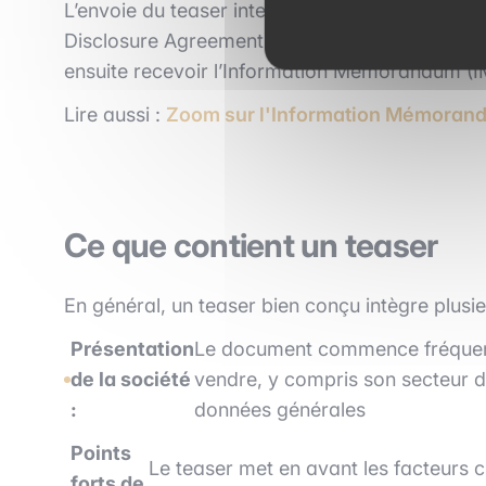
L’envoie du teaser intervient donc en tout prem
Disclosure Agreement). Son but est de donner 
ensuite recevoir l’Information Mémorandum (IM
Lire aussi :
Zoom sur l'Information Mémoran
Ce que contient un teaser
En général, un teaser bien conçu intègre plusi
Présentation
Le document commence fréquemm
de la société
vendre, y compris son secteur d'
:
données générales
Points
Le teaser met en avant les facteurs cl
forts de