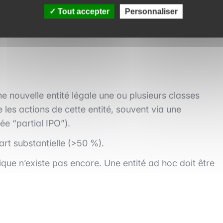
 plus élevé en fonction des performances futures.
Tout accepter
Personnaliser
e nouvelle entité légale une ou plusieurs classes
les actions de cette entité, souvent via une
ée “partial IPO”).
rt substantielle (>50 %).
dique n’existe pas encore. Une entité ad hoc doit être