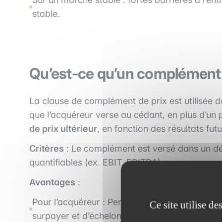
stable.
Qu’est-ce qu’un complément d
La clause de complément de prix est utilisée da
que l’acquéreur verse au cédant, en plus d’un p
de prix ultérieur
, en fonction des résultats futu
Critères
: Le complément est versé dans un déla
quantifiables (ex. EBIT, EBITDA).
Avantages
:
Pour l’acquéreur : Permet de lier une partie du
Ce site utilise d
surpayer et d’échelonne le paiement dans le 