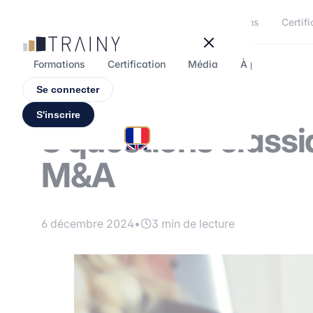
Panneau de gestion des cookies
Formations
Certifi
Formations
Certification
Média
À propos
F
Se connecter
S'inscrire
8 questions classi
M&A
6 décembre 2024
•
3 min de lecture