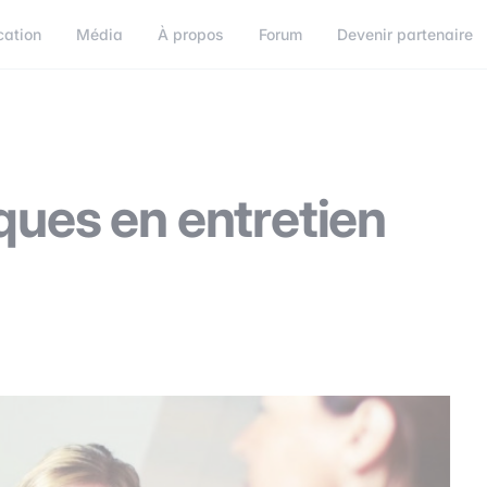
cation
Média
À propos
Forum
Devenir partenaire
orum
Devenir partenaire
Connect
ques en entretien