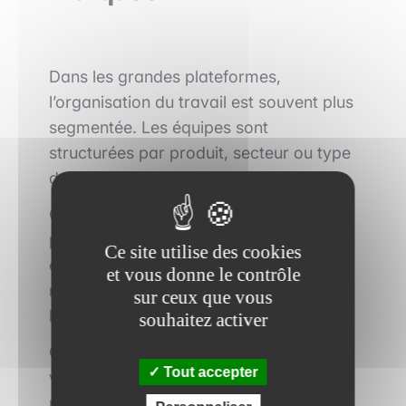
Dans les grandes plateformes,
l’organisation du travail est souvent plus
segmentée. Les équipes sont
structurées par produit, secteur ou type
de transaction.
Cela peut conduire à une spécialisation
plus rapide. Le junior développe une
Ce site utilise des cookies
expertise pointue sur certains sujets,
et vous donne le contrôle
mais peut avoir une exposition plus
sur ceux que vous
limitée à d’autres dimensions.
souhaitez activer
Cette spécialisation est particulièrement
Tout accepter
valorisée dans certains parcours,
notamment en M&A ou en marchés de