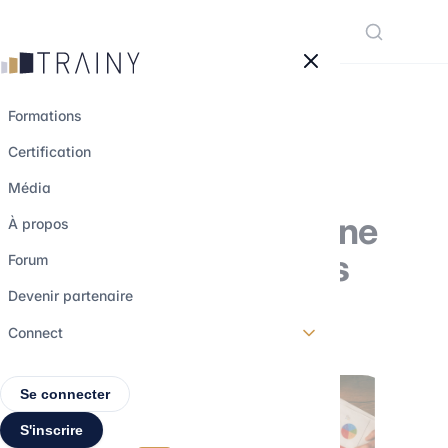
Panneau de gestion des cookies
Formations
Certification
La propriété
Média
intellectuelle est une
À propos
stratégie d’affaires
Forum
Devenir partenaire
26 décembre 2025
•
4 min de lecture
Connect
Se connecter
S'inscrire