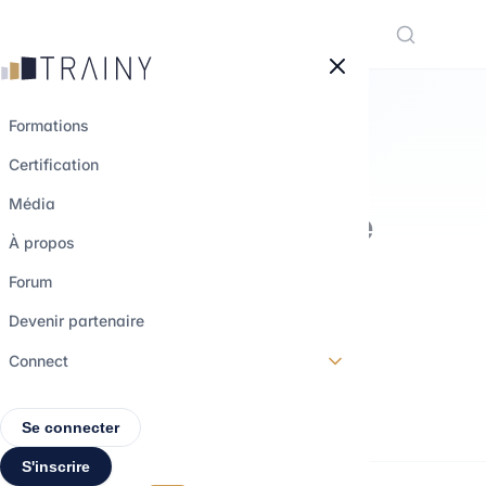
Panneau de gestion des cookies
Formations
Certification
PRÉPARATION M&A
Média
Fondamentaux de
À propos
comptabilité -
Forum
Niveau 2
Devenir partenaire
Connect
Avancé
1h
4 vidéos
Se connecter
S'inscrire