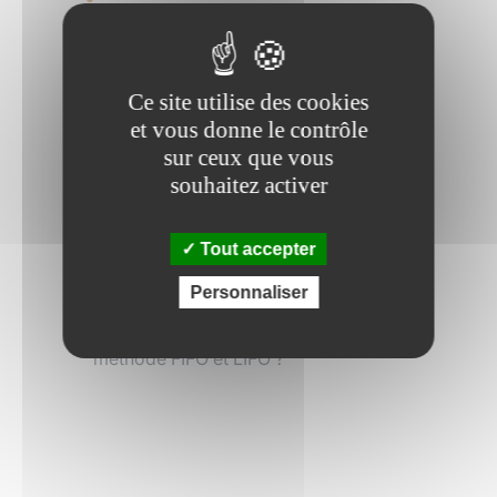
consolidation
Cas particuliers chiffrés concernant
l’intégration globale, l’intégration
proportionnelle et la mise en
Ce site utilise des cookies
équivalence
et vous donne le contrôle
Qu’est-ce que les intérêts minoritaires
sur ceux que vous
? Comment sont-ils comptabilisés
souhaitez activer
dans les états financiers ?
Qu’est-ce que les sociétés mises en
Tout accepter
équivalence ?
Comment projeter un P&L ? Quels
Personnaliser
drivers utilise-t-on ?
Quelle est la différence entre la
méthode FIFO et LIFO ?