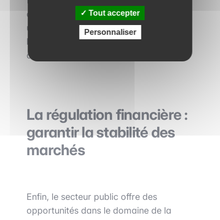
finance qui cherchent à donner du sens
Tout accepter
à leur travail, ces métiers représentent
une opportunité passionnante de mettre
Personnaliser
leurs compétences au service de la
collectivité.
La régulation financière :
garantir la stabilité des
marchés
Enfin, le secteur public offre des
opportunités dans le domaine de la