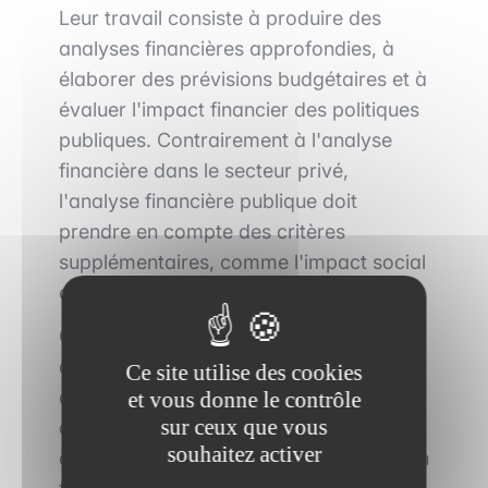
Leur travail consiste à produire des
analyses financières approfondies, à
élaborer des prévisions budgétaires et à
évaluer l'impact financier des politiques
publiques. Contrairement à l'analyse
financière dans le secteur privé,
l'analyse financière publique doit
prendre en compte des critères
supplémentaires, comme l'impact social
ou environnemental des projets.
C'est un métier où les compétences
analytiques sont mises au service de la
Ce site utilise des cookies
décision publique, offrant ainsi une
et vous donne le contrôle
sur ceux que vous
dimension supplémentaire à l'expertise
souhaitez activer
des professionnels. Pour les étudiants en