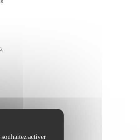
es
s,
 souhaitez activer