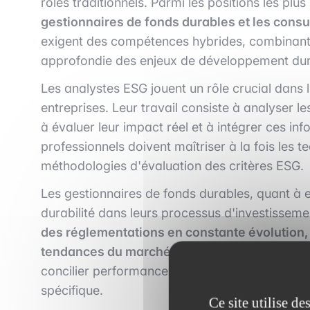
rôles traditionnels. Parmi les positions les pl
gestionnaires de fonds durables et les consu
exigent des compétences hybrides, combinant e
approfondie des enjeux de développement dur
Les analystes ESG jouent un rôle crucial dans 
entreprises. Leur travail consiste à analyser l
à évaluer leur impact réel et à intégrer ces i
professionnels doivent maîtriser à la fois les t
méthodologies d'évaluation des critères ESG.
Les gestionnaires de fonds durables, quant à 
durabilité dans leurs processus d'investisseme
des réglementations en constante évolution, 
tendances du marché en matière de durabilit
concilier performance financière et impact posit
spécifique.
Ce site utilise d