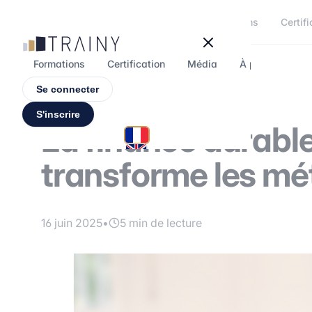
Panneau de gestion des cookies
Formations
Certifi
Formations
Certification
Média
À propos
F
Se connecter
S'inscrire
La finance durable 
transforme les mét
16 juin 2025
•
5 min de lecture