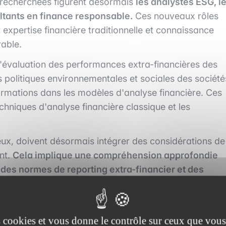
us recherchées figurent désormais
les analystes ESG, l
ltants en finance responsable.
Ces nouveaux rôles
xpertise financière traditionnelle et connaissance
able.
l'évaluation des performances extra-financières des
es politiques environnementales et sociales des société
nformations dans les modèles d'analyse financière. Ces
echniques d'analyse financière classique et les
eux, doivent désormais intégrer des considérations de
nt.
Cela implique une compréhension approfondie
des normes de reporting extra-financier et des
é.
Ces professionnels doivent être capables de
if, un équilibre délicat qui nécessite une expertise
es cookies et vous donne le contrôle sur ceux que vous