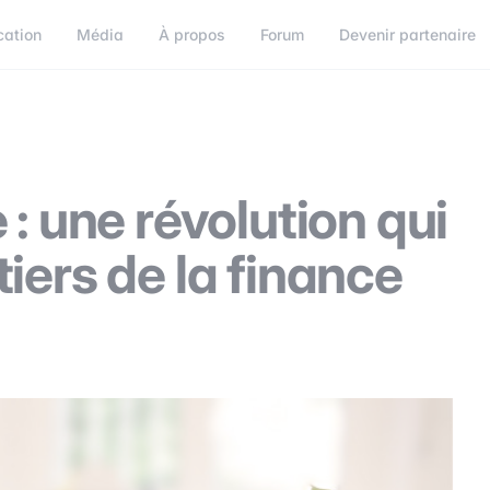
cation
Média
À propos
Forum
Devenir partenaire
orum
Devenir partenaire
Connect
: une révolution qui
iers de la finance