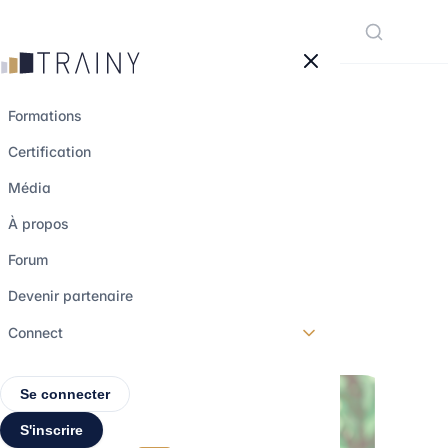
Panneau de gestion des cookies
Formations
Certification
Les métiers de la
Média
finance dans
À propos
l'immobilier
Forum
Devenir partenaire
27 juin 2025
•
4 min de lecture
Connect
Se connecter
S'inscrire