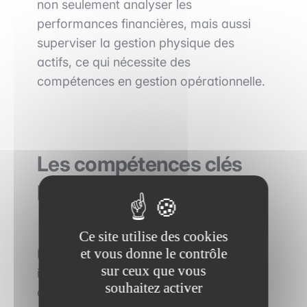
non seulement analyser les
performances financières, mais aussi
superviser la gestion physique des
actifs, ce qui nécessite des
compétences en gestion opérationnelle.
Les compétences clés
pour réussir
Ce site utilise des cookies
et vous donne le contrôle
Pour exceller dans la finance
sur ceux que vous
immobilière, les professionnels doivent
souhaitez activer
développer un ensemble de