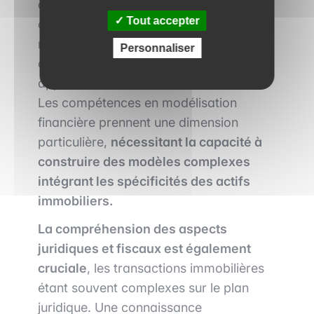
compétences spécifiques. La maîtrise
Tout accepter
des techniques d'analyse financière
reste fondamentale, mais doit être
Personnaliser
complétée par une compréhension
approfondie des marchés immobiliers.
Les compétences en modélisation
financière prennent une dimension
particulière,
nécessitant la capacité à
construire des modèles complexes
intégrant les spécificités des actifs
immobiliers.
La compréhension des aspects
juridiques et fiscaux est également
cruciale
, les transactions immobilières
étant souvent complexes sur le plan
juridique. Une connaissance