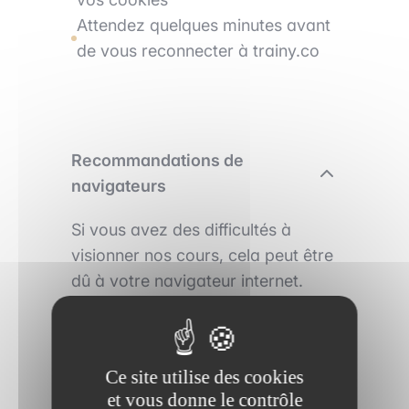
Attendez quelques minutes avant
de vous reconnecter à trainy.co
Recommandations de
navigateurs
Si vous avez des difficultés à
visionner nos cours, cela peut être
dû à votre navigateur internet.
Vérifiez que vous avez la dernière
mise à jour de votre navigateur
d’installée. Notre plateforme
Ce site utilise des cookies
fonctionne sur les dernières
et vous donne le contrôle
versions des navigateurs