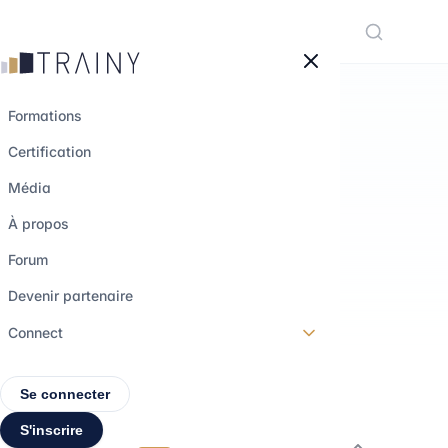
Panneau de gestion des cookies
Formations
Certification
Média
Comment ça
À propos
fonctionne ?
Forum
Devenir partenaire
Connect
Se connecter
S'inscrire
Qu'est-ce que Trainy ?