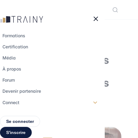
Panneau de gestion des cookies
Formations
Certification
Pourquoi certaines
Média
due diligences
À propos
passent à côté des
Forum
vrais risques
Devenir partenaire
Connect
30 avril 2026
•
5 min de lecture
Se connecter
S'inscrire