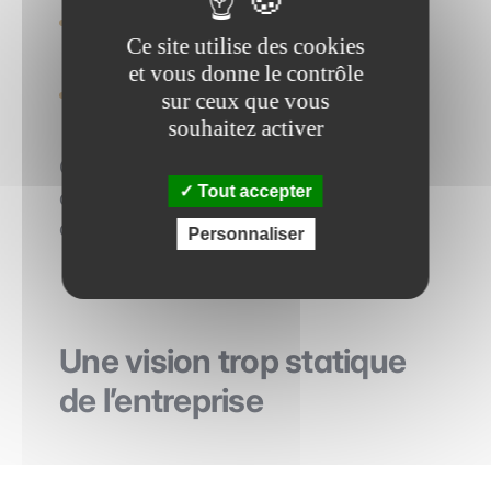
Des systèmes informatiques obsolètes.
Ce site utilise des cookies
et vous donne le contrôle
Une dépendance excessive à certaines
sur ceux que vous
personnes clés.
souhaitez activer
Ces éléments sont plus difficiles à
Tout accepter
quantifier, mais ils constituent souvent
des
points de fragilité majeurs
.
Personnaliser
Une vision trop statique
de l’entreprise