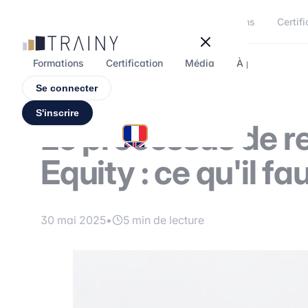
Panneau de gestion des cookies
Formations
Certifi
Formations
Certification
Média
À propos
F
Se connecter
S'inscrire
Le processus de r
Equity : ce qu'il fa
30 mai 2025
•
5 min de lecture