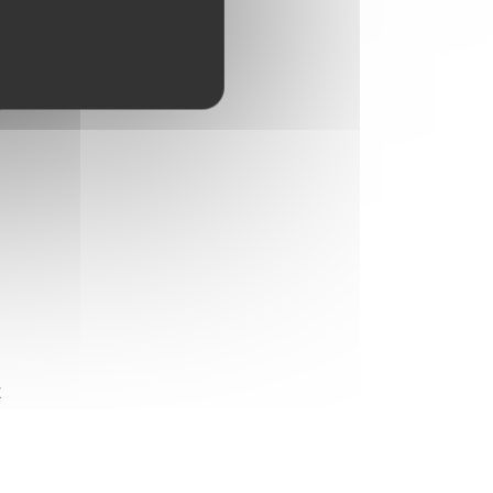
 à
e
x
u