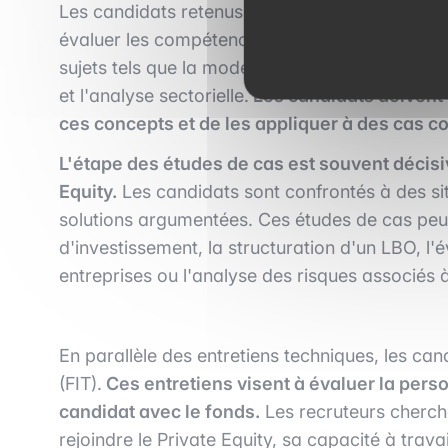
Les candidats retenus sont ensuite soumis à un
évaluer les compétences financières et analyt
sujets tels que la modélisation financière, l'ana
et l'analyse sectorielle.
Les candidats doivent 
ces concepts et de les appliquer à des cas c
L'étape des études de cas est souvent décis
Equity.
Les candidats sont confrontés à des sit
solutions argumentées. Ces études de cas peuv
d'investissement, la structuration d'un LBO, l'
entreprises ou l'analyse des risques associés 
En parallèle des entretiens techniques, les c
(FIT).
Ces entretiens visent à évaluer la perso
candidat avec le fonds.
Les recruteurs cherch
rejoindre le Private Equity, sa capacité à trava