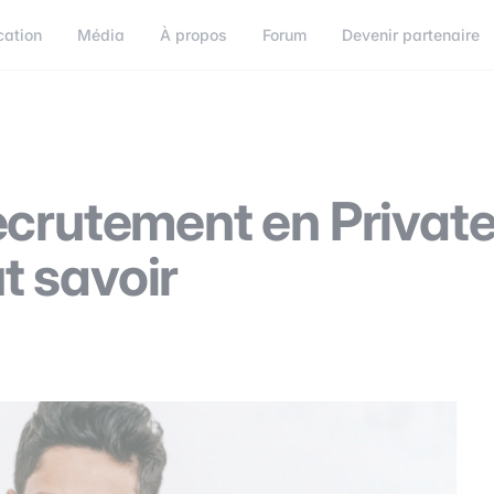
cation
Média
À propos
Forum
Devenir partenaire
orum
Devenir partenaire
Connect
ecrutement en Privat
ut savoir