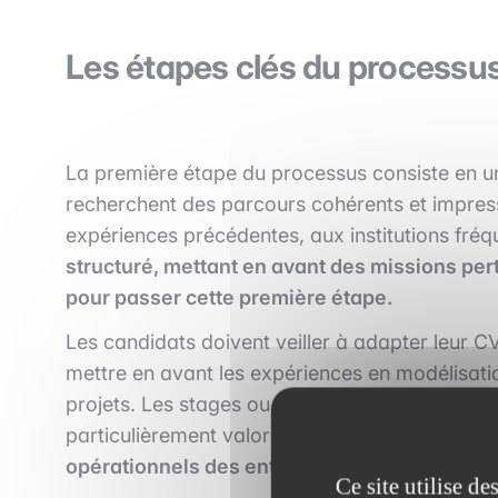
Les étapes clés du processu
La première étape du processus consiste en u
recherchent des parcours cohérents et impress
expériences précédentes, aux institutions fréq
structuré, mettant en avant des missions pert
pour passer cette première étape.
Les candidats doivent veiller à adapter leur CV
mettre en avant les expériences en modélisatio
projets. Les stages ou expériences en M&A, en 
particulièrement valorisés,
car ils démontrent
opérationnels des entreprises.
Ce site utilise d