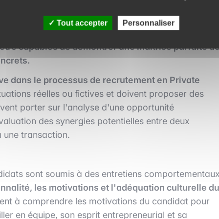
e série d'entretiens techniques. Ces entretiens visent
iques des candidats. Ils portent généralement sur des
Tout accepter
Personnaliser
lyse des états financiers, la valorisation d'entreprises
être capables de démontrer une maîtrise parfaite d
oncrets.
ive dans le processus de recrutement en Private
uations réelles ou fictives et doivent proposer des
ent porter sur l'analyse d'une opportunité
évaluation des synergies potentielles entre deux
à une transaction.
andidats sont soumis à des entretiens comportementau
nnalité, les motivations et l'adéquation culturelle d
ent à comprendre les motivations du candidat pour
iller en équipe, son esprit entrepreneurial et sa