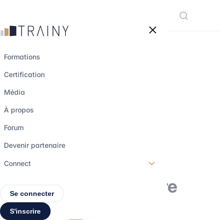
Panneau de gestion des cookies
Formations
Certification
Finance et IA :
Média
comment
À propos
l'intelligence
Forum
artificielle
Devenir partenaire
révolutionne
Connect
l'analyse financière
Se connecter
S'inscrire
24 juillet 2025
•
5 min de lecture