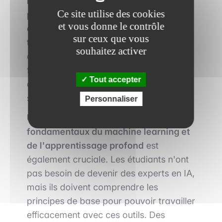
maîtrise des bases de la
Ce site utilise des cookies
programmation, notamment en Python,
et vous donne le contrôle
est désormais essentielle pour
sur ceux que vous
travailler avec les outils d'IA.
Cette
souhaitez activer
compétence permet de comprendre le
fonctionnement des algorithmes et
Tout accepter
d'adapter les modèles aux besoins
spécifiques de l'analyse financière.
Personnaliser
Une compréhension des concepts
fondamentaux du machine learning et
de l'apprentissage profond
est
également cruciale. Les étudiants n'ont
pas besoin de devenir des experts en IA,
mais ils doivent comprendre les
principes de base pour pouvoir travailler
efficacement avec ces outils. Des