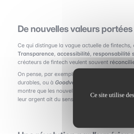
De nouvelles valeurs portées
Ce qui distingue la vague actuelle de fintechs, 
Transparence
,
accessibilité
,
responsabilité
créateurs de fintech veulent souvent
réconcil
On pense, par exemple, à
Helios
, une néobanq
durables, ou à
Goodvest
, qui propose une ass
montre que les nouvelles générations
attenden
Ce site utilise d
leur argent ait du sens.