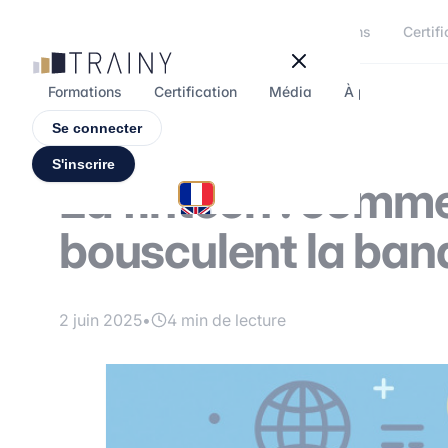
Panneau de gestion des cookies
Formations
Certifi
Formations
Certification
Média
À propos
F
Se connecter
S'inscrire
La fintech : comme
bousculent la ban
2 juin 2025
•
4 min de lecture