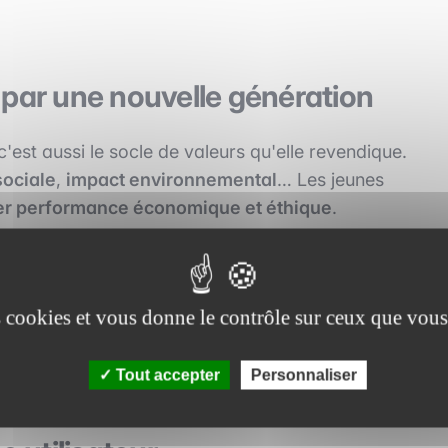
 par une nouvelle génération
c'est aussi le socle de valeurs qu'elle revendique.
sociale
,
impact environnemental
… Les jeunes
ier performance économique et éthique
.
ue qui s'engage à ne financer que des projets
urance-vie 100 % ESG. Le succès de ces initiatives
t autre chose que des rendements
: elles veulent qu
es cookies et vous donne le contrôle sur ceux que vous
Tout accepter
Personnaliser