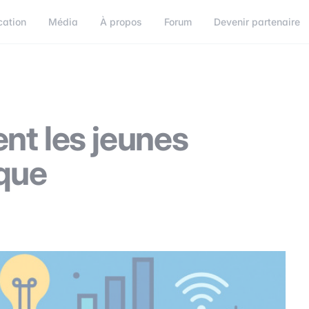
cation
Média
À propos
Forum
Devenir partenaire
orum
Devenir partenaire
Connect
nt les jeunes
que