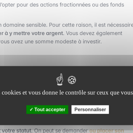
d’opter pour des actions fractionnées ou des fonds
omaine sensible. Pour cette raison, il est nécessair
 à y mettre votre argent
. Vous devez également
 vous avez une somme modeste à investir.
es cookies et vous donne le contrôle sur ceux que vous
vous tourner pour
investir avec un petit budget est le
otre épargne de précaution afin de gérer vos finances
ivrets.
Tout accepter
Personnaliser
n rendement. En plus, il est exonéré d’impôts.
Vous ave
t votre statut
. On peut se demander
ou placer son