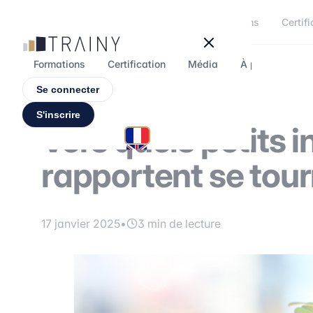
Panneau de gestion des cookies
Formations
Certifi
Formations
Certification
Média
À propos
F
Se connecter
S'inscrire
Vers quels petits 
rapportent se tour
17 janvier 2025
•
3 min de lecture