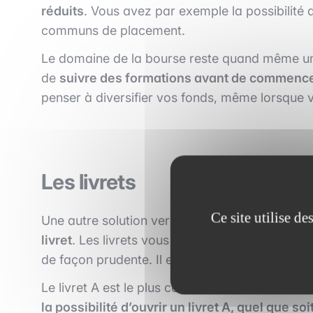
réduits
. Vous avez par exemple la possibilité 
communs de placement.
Le domaine de la bourse reste quand même un d
de
suivre des formations avant de commencer
penser à diversifier vos fonds, même lorsque
Les livrets
Ce site utilise d
Une autre solution vers laquelle vous pouvez 
livret
. Les livrets vous permettent de placer v
de façon prudente. Il existe plusieurs types de l
Le livret A est le plus célèbre en raison de so
la possibilité d’ouvrir un livret A, quel que soi