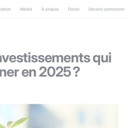
cation
Média
À propos
Forum
Devenir partenaire
orum
Devenir partenaire
Connect
investissements qui
ner en 2025 ?