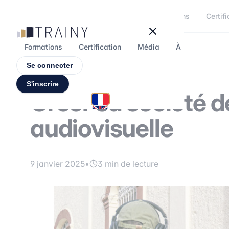
Panneau de gestion des cookies
Formations
Certifi
Formations
Certification
Média
À propos
F
Se connecter
S'inscrire
Créer sa société d
audiovisuelle
9 janvier 2025
•
3 min de lecture