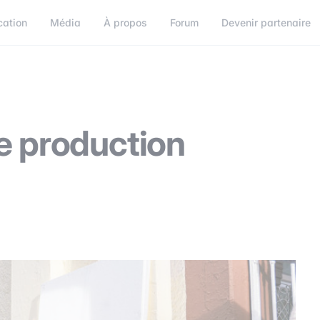
cation
Média
À propos
Forum
Devenir partenaire
orum
Devenir partenaire
Connect
e production