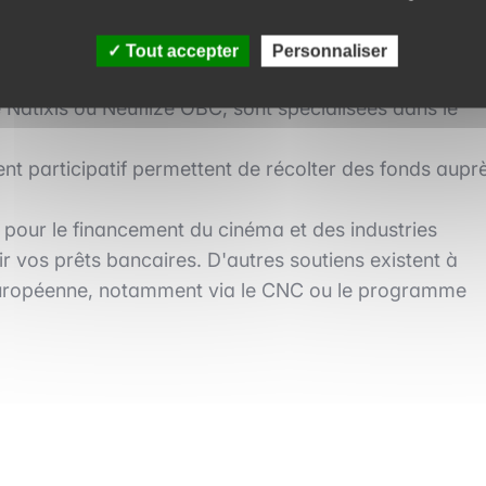
la création d'une société de production. Plusieurs
Tout accepter
Personnaliser
Natixis ou Neuflize OBC, sont spécialisées dans le
nt participatif permettent de récolter des fonds aupr
 pour le financement du cinéma et des industries
ir vos prêts bancaires. D'autres soutiens existent à
t européenne, notamment via le CNC ou le programme