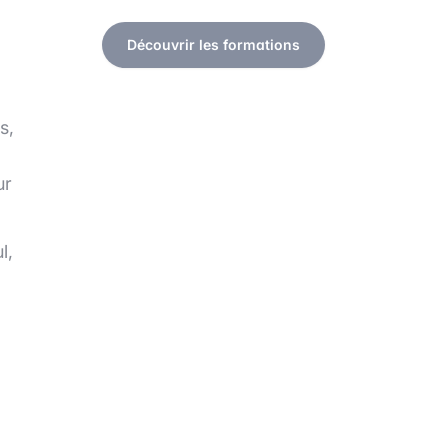
Découvrir les formations
s,
ur
l,