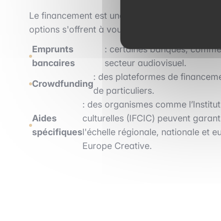
Le financement est une question centrale dans 
options s'offrent à vous :
Emprunts
: certaines banques, comme 
bancaires
secteur audiovisuel.
: des plateformes de financeme
Crowdfunding
de particuliers.
: des organismes comme l’Institut
Aides
culturelles (IFCIC) peuvent garant
spécifiques
l'échelle régionale, nationale e
Europe Creative.