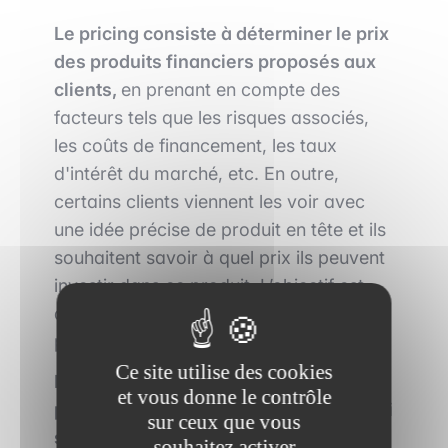
Le pricing consiste à déterminer le prix
des produits financiers proposés aux
clients,
en prenant en compte des
facteurs tels que les risques associés,
les coûts de financement, les taux
d'intérêt du marché, etc. En outre,
certains clients viennent les voir avec
une idée précise de produit en tête et ils
souhaitent savoir à quel prix ils peuvent
investir dans ce produit. L’objectif est
donc de leur fournir un prix (et un bon
prix car sinon ils iront voir ailleurs).
Ce site utilise des cookies
L’innovation consiste à inventer des
et vous donne le contrôle
produits, des stratégies financières qui
sur ceux que vous
sont originales et adaptés aux besoins
souhaitez activer