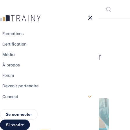
Panneau de gestion des cookies
Formations
Certification
Zoom sur le métier
Média
de Stuctureur
À propos
Forum
31 mars 2023
•
3 min de lecture
Devenir partenaire
Connect
Se connecter
S'inscrire