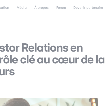
cation
Média
À propos
Forum
Devenir partenaire
orum
Devenir partenaire
Connect
stor Relations en
 rôle clé au cœur de la
eurs