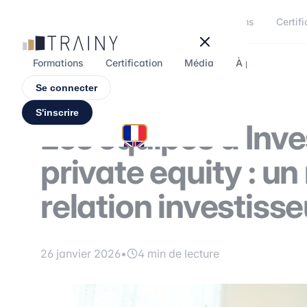
Panneau de gestion des cookies
Formations
Certifi
Formations
Certification
Média
À propos
F
Se connecter
S'inscrire
Les équipes d’Inve
private equity : un
relation investiss
26 janvier 2026
•
4 min de lecture