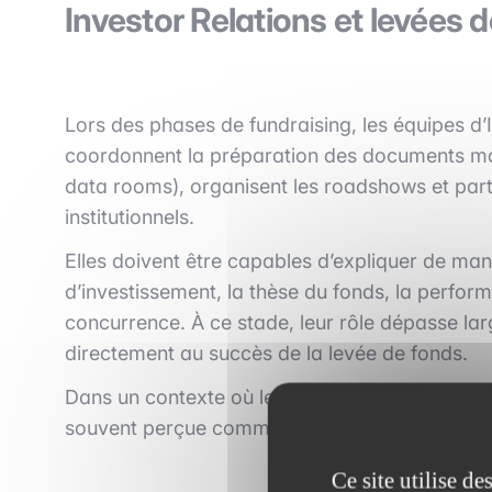
Investor Relations et levées d
Lors des phases de fundraising, les équipes d’I
coordonnent la préparation des documents m
data rooms), organisent les roadshows et part
institutionnels.
Elles doivent être capables d’expliquer de mani
d’investissement, la thèse du fonds, la perform
concurrence. À ce stade, leur rôle dépasse lar
directement au succès de la levée de fonds.
Dans un contexte où les investisseurs sont de pl
souvent perçue comme un indicateur de profess
Ce site utilise d