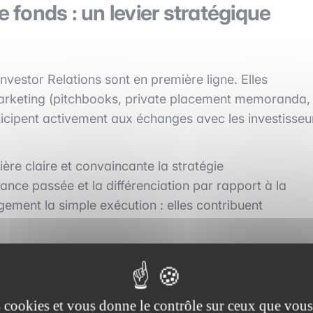
e fonds : un levier stratégique
nvestor Relations sont en première ligne. Elles
arketing (pitchbooks, private placement memoranda,
icipent activement aux échanges avec les investisseu
ère claire et convaincante la stratégie
ance passée et la différenciation par rapport à la
gement la simple exécution : elles contribuent
us en plus sélectifs, la qualité de l’équipe IR est
ionnalisme et de maturité de la société de gestion.
es cookies et vous donne le contrôle sur ceux que vous