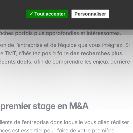
Tout accepter
Personnaliser
les missions auxquelles vous êtes confronté et plus
sera reconnue par vos managers
, qui l’apprécieront et
âches parfois plus approfondies et intéressantes.
ion de l’entreprise et de l’équipe que vous intégrez. Si
e TMT, n’hésitez pas à faire
des recherches plus
récents deals
, afin de comprendre les enjeux derrière
son premier stage en M&A
ients de l’entreprise dans laquelle vous allez réaliser
es est essentiel pour faire de votre première