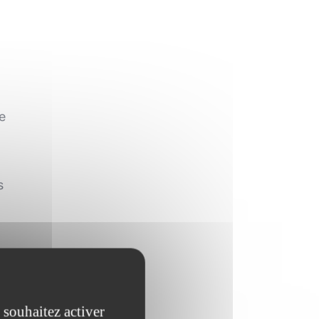
te
s
 souhaitez activer