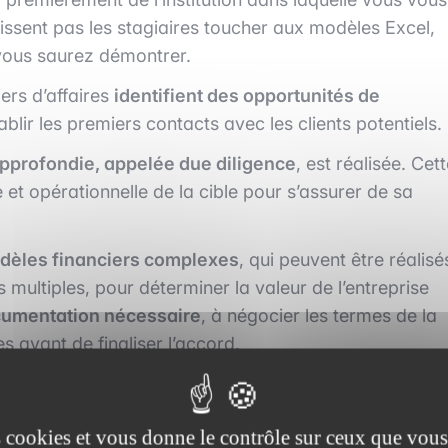
issent pas les stagiaires toucher aux modèles Excel,
 vous saurez démontrer.
ers d’affaires
identifient des opportunités de
tablir les premiers contacts avec les clients potentiels.
pprofondie, appelée due diligence
, est réalisée. Cet
e et opérationnelle de la cible pour s’assurer de sa
dèles financiers complexes
, qui peuvent être réalisé
ultiples, pour déterminer la valeur de l’entreprise
ocumentation nécessaire
, à négocier les termes de la
s avant de finaliser l’accord.
de Prada-Versace
es cookies et vous donne le contrôle sur ceux que vous