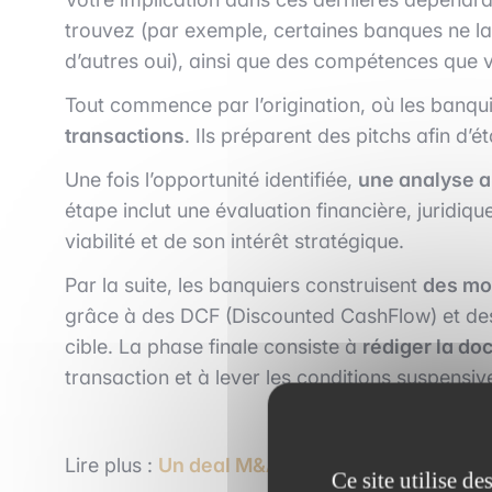
trouvez (par exemple, certaines banques ne la
d’autres oui), ainsi que des compétences que
Tout commence par l’origination, où les banqui
transactions
. Ils préparent des pitchs afin d’é
Une fois l’opportunité identifiée,
une analyse a
étape inclut une évaluation financière, juridiqu
viabilité et de son intérêt stratégique.
Par la suite, les banquiers construisent
des mo
grâce à des DCF (Discounted CashFlow) et des m
cible. La phase finale consiste à
rédiger la d
transaction et à lever les conditions suspensive
Lire plus :
Un deal M&A en 5 étapes : le cas 
Ce site utilise d