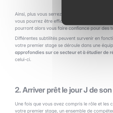
Ainsi, plus vous serrez à même de comprendre 
vous pourrez être efficace.
Cette efficacité 
pourront alors vous faire confiance pour des t
Différentes subtilités peuvent survenir en fonct
votre premier stage se déroule dans une équip
approfondies sur ce secteur et à étudier de 
celui-ci.
2. Arriver prêt le jour J de 
Une fois que vous avez compris le rôle et les cl
votre premier stage, un ensemble de compétenc