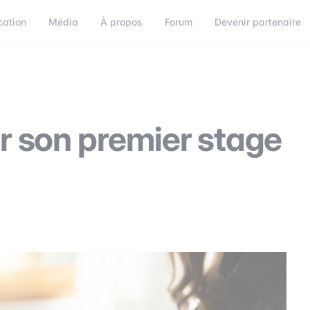
cation
Média
À propos
Forum
Devenir partenaire
orum
Devenir partenaire
Connect
 son premier stage