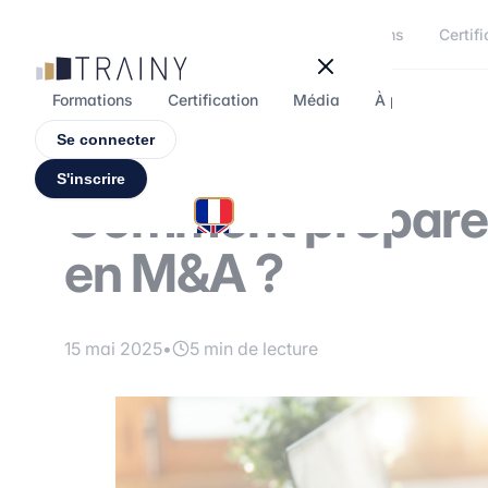
Panneau de gestion des cookies
Formations
Certifi
Formations
Certification
Média
À propos
F
Se connecter
S'inscrire
Comment préparer
en M&A ?
15 mai 2025
•
5 min de lecture