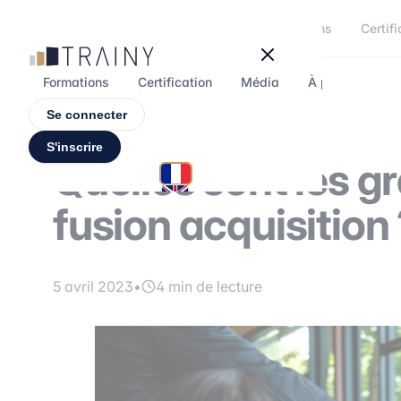
Panneau de gestion des cookies
Formations
Certifi
Formations
Certification
Média
À propos
F
Se connecter
S'inscrire
Quelles sont les 
fusion acquisition
5 avril 2023
•
4 min de lecture