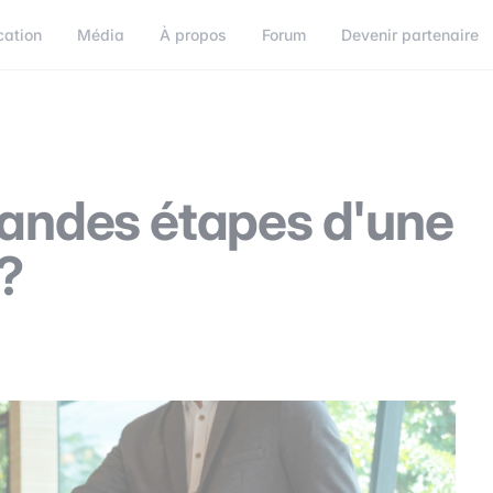
cation
Média
À propos
Forum
Devenir partenaire
orum
Devenir partenaire
Connect
grandes étapes d'une
 ?