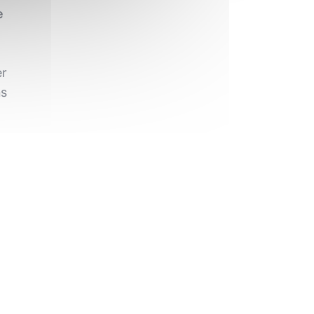
e
er
ns