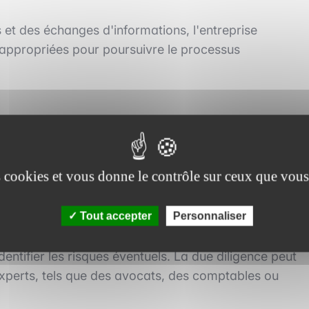
s et des échanges d'informations, l'entreprise
s appropriées pour poursuivre le processus
es cookies et vous donne le contrôle sur ceux que vous
 du processus de fusion-acquisition. Cette étape est
Tout accepter
Personnaliser
use de mener une enquête approfondie sur l'entreprise
identifier les risques éventuels. La due diligence peut
experts, tels que des avocats, des comptables ou