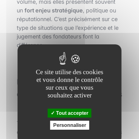
volume, mais elles présentent souvent
un
fort enjeu stratégique
, politique ou
réputationnel. C’est précisément sur ce
type de situations que l’expérience et le
jugement des fondateurs font la
différence.
Ce site utilise des cookies
et vous donne le contrôle
Un environnement
sur ceux que vous
exigeant pour les équipes
souhaitez activer
Tout accepter
Travailler dans ce type de structure
Personnaliser
offre une expérience professionnelle très