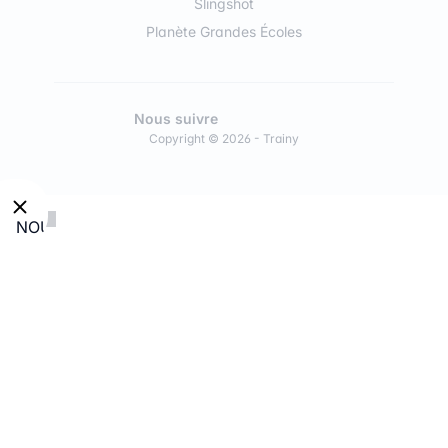
Slingshot
Planète Grandes Écoles
Nous suivre
Copyright © 2026 - Trainy
NOUVEAU
:
Découvre
nos
modules
en
Conseil
en
Intelligence
Artificielle